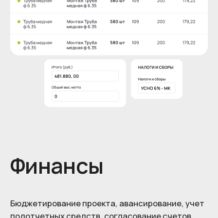
Закупки
Возьмите под контроль закупки.
ERP.act обеспечивает прозрачность процесса
закупок и предотвращает нецелевые расходы.
Цены на все позиции номенклатуры
сохраняются в системе, что позволяет
проводить анализ эффективности закупочной
деятельности.
Мониторинг цен
Складской учет