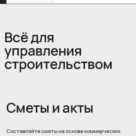
Импортируйте данные из таблиц Excel или
Google Docs. Закрывайте выполненную работу
актами по смете.
Учет работ и материалов
Удобные печатные формы
Учет и контроль прибыли
Учет налогов и сборов
Акты гособразца: КС-2, КС-3, УПД