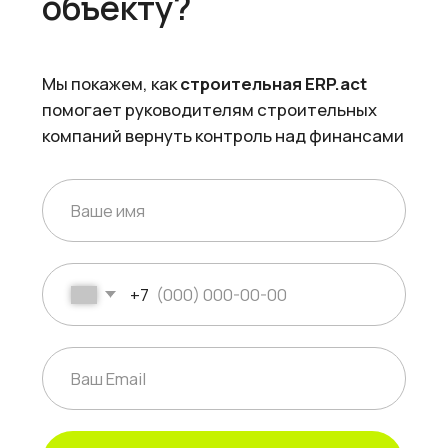
Смета, Счет, Накладная, Акт КС-2 и КС-3
Смета, Счет, Накладная, А
Закупка
Закупка
Учет всех исходящих операций
Учет всех исходящих опе
Заказ, Оплата, Выдача подотчетной суммы
Заказ, Оплата, Выдача п
Склад
Склад
Учет всех исходящих операций
Учет всех исходящих опе
Заказ, Оплата, Выдача подотчетной суммы
Заказ, Оплата, Выдача п
Проект
Проект
Контроль хода и сроков выполнения работ
Контроль хода и сроков 
Задачи, Диаграмма Ганта, Канбан-доска
Задачи, Диаграмма Ганта,
CRM
Контроль работы с контр
Поставщик, Заказчик, Пар
контакты
Самый популяр