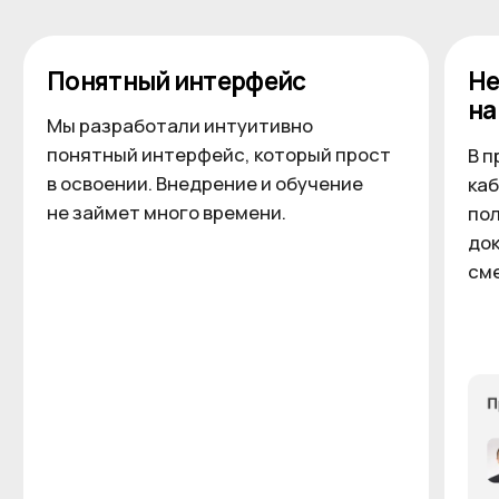
Контроль работы с контр
Поставщик, Заказчик, Пар
контакты
Увеличьте прибыль
с ERP.act
Покажем, как
строительная ERP .act
помогает видеть фактическую
маржинальность и принимать решения
на основе точных данных
+7