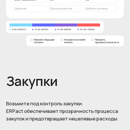
Проекты
Сделайте работу команды эффективней.
Планируйте и контролируйте проект с помощью
списка задач, календаря или доски Канбан.
Поручения руководителя с помощью
постановщика задач и встроенного общего
диска.
Доска Канбан
Диаграмма Ганта
Планирование задач