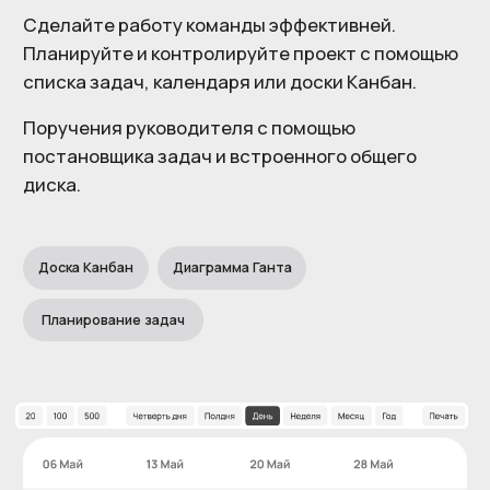
Понятный интерфейс
Не тратьте время
на пересылку док
Мы разработали интуитивно
понятный интерфейс, который прост
В программе предусмот
в освоении. Внедрение и обучение
кабинет для контрагент
не займет много времени.
получают доступ к
документообороту: акта
сметам, ходу строительс