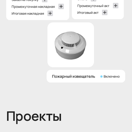
+7
Посмотреть, как это работает
Нажимая на кнопку «Получить консультацию», я
соглашаюсь с
политикой конфиденциальности
и
даю
согласие
на обработку персональных
данных.
Работайте точно,
быстро и без
ошибок